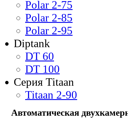
Polar 2-75
Polar 2-85
Polar 2-95
Diptank
DT 60
DT 100
Серия Titaan
Titaan 2-90
Автоматическая двухкамерн
Шаблоны Joomla 3 здесь:
http://www.joomla3x.ru/joomla3-template