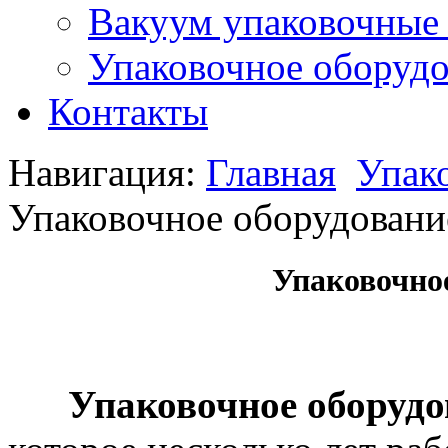
Вакуум упаковочные
Упаковочное оборудо
Контакты
Навигация:
Главная
Упак
Упаковочное оборудовани
Упаковочное
Шаблоны Joomla 3 здесь:
http://www.joomla3x.ru/joomla3-template
Упаковочное оборудов